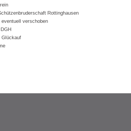
rein
hützenbruderschaft Rottinghausen
eventuell verschoben
m DGH
en Glückauf
lamme
R