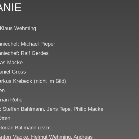
NIE
 Klaus Wehming
aniechef: Michael Pieper
aniechef: Ralf Gerdes
mas Macke
Daniel Gross
rkus Krebeck (nicht im Bild)
en
orian Rohe
: Steffen Bahlmann, Jens Tepe, Philip Macke
Otten
lorian Ballmann u.v.m.
Anton Macke, Helmut Wehming, Andreas