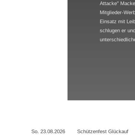
Attacke" Macke 
Mitglieder-Wer
Einsatz mit Lei
schlugen er und
unterschiedlich
So. 23.08.2026 Schützenfest Glückauf