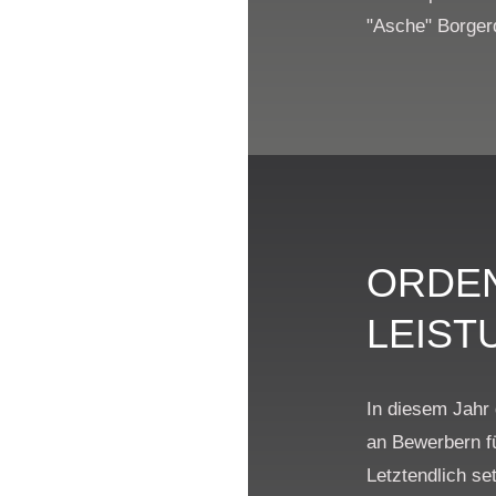
"Asche" Borger
ORDE
LEIST
In diesem Jahr
an Bewerbern f
Letztendlich se