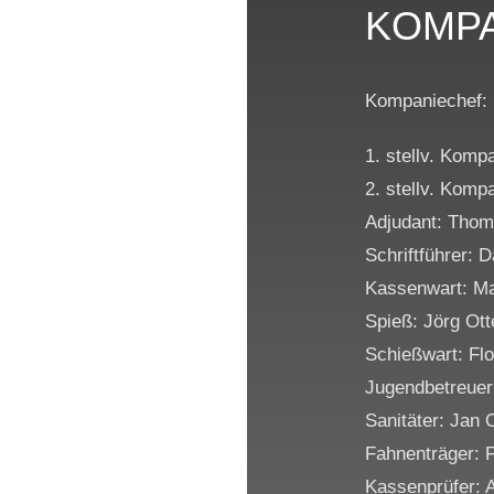
KOMPA
Kompaniechef:
1. stellv. Komp
2. stellv. Komp
Adjudant: Tho
Schriftführer: 
Kassenwart: Ma
Spieß: Jörg Ott
Schießwart: Fl
Jugendbetreuer
Sanitäter: Jan 
Fahnenträger: F
Kassenprüfer: 